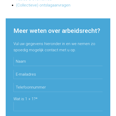
(Collectieve) ontslagaanvragen
Meer weten over arbeidsrecht?
Vul uw gegevens hieronder in en we nemen zo
spoedig mogelijk contact met u op.
Gelieve dit veld leeg te laten.
Gelieve dit veld leeg te laten.
Gelieve dit veld leeg te laten.
Wat is 1 + 1?*