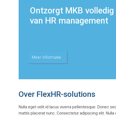
Ontzorgt MKB volledig
van HR management
Meer Informatie
Over FlexHR-solutions
Nulla eget velit id lacus viverra pellentesque. Donec sed
mattis placerat nunc. Consectetur adipiscing elit. Nulla e