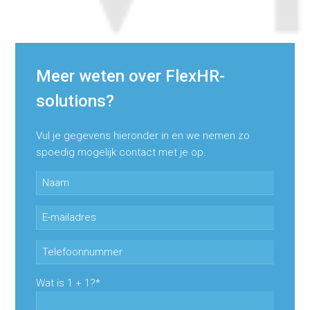
Meer weten over FlexHR-
solutions?
Vul je gegevens hieronder in en we nemen zo
spoedig mogelijk contact met je op.
Gelieve dit veld leeg te laten.
Gelieve dit veld leeg te laten.
Gelieve dit veld leeg te laten.
Wat is 1 + 1?*