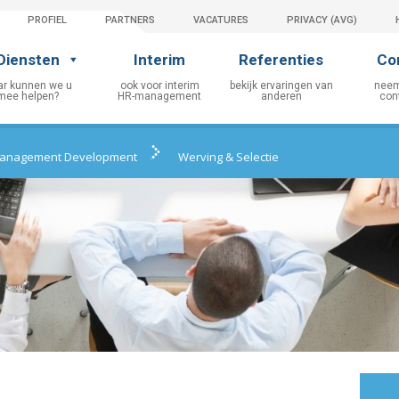
PROFIEL
PARTNERS
VACATURES
PRIVACY (AVG)
Diensten
Interim
Referenties
Co
anagement Development
Werving & Selectie