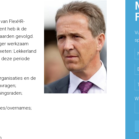
 van FlexHR-
ent heb ik de
V
waarden gevolgd.
s
nager werkzaam
 weten: Lekkerland
e deze periode
Ge
Ge
ganisaties en de
Ge
nvragen;
ingsraden;
Wa
ies/overnames;
n.