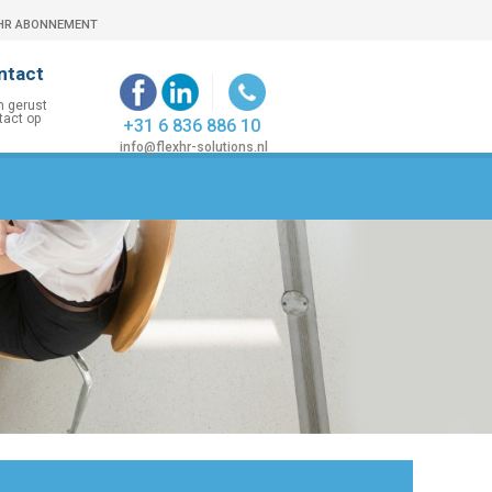
HR ABONNEMENT
ntact
+31 6 836 886 10
info@flexhr-solutions.nl