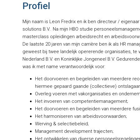
Profiel
Mijn naam is Leon Fredrix en ik ben directeur / eigenaar
solutions B.V.. Na mijn HBO studie personeelsmanagem
masterclass opleidingen arbeidsrecht en arbeidsvoor
De laatste 20 jaren van mijn carrière ben ik als HR ma
geweest bij twee landelijk opererende organisaties, te
Nederland B.V. en Koninklijke Jongeneel B.V. Gedurend
was ik met name verantwoordelijk voor:
Het doorvoeren en begeleiden van meerdere reor
hiermee gepaard gaande (collectieve) ontslagaa
Overleg voeren met vakorganisaties en ondernem
Het invoeren van competentiemanagement;
Het doorvoeren en begeleiden van meerdere fus
Het harmoniseren van arbeidsvoorwaarden;
Werving & selectiebeleid;
Management development trajecten;
Het ontwikkelen van diverse personeelsregelinge