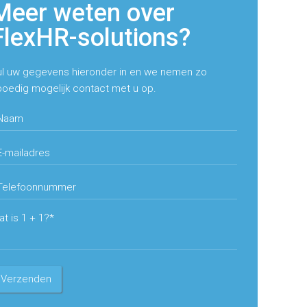
Meer weten over
FlexHR-solutions?
ul uw gegevens hieronder in en we nemen zo
poedig mogelijk contact met u op.
lieve dit veld leeg te laten.
lieve dit veld leeg te laten.
lieve dit veld leeg te laten.
t is 1 + 1?*